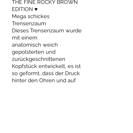
THE FINE ROCKY BROWN
EDITION ♥️
Mega schickes
Trensenzaum
Dieses Trensenzaum wurde
mit einem
anatomisch weich
gepolsterten und
zurückgeschnittenen
Kopfstück entwickelt, es ist
so geformt, dass der Druck
hinter den Ohren und auf
dem Kopf gesenkt wird.
Der Nasenriemen ist 5 cm
breit, weich gepolstert und
ebenfalls anatomisch
geformt. Die tolle extra
breite Rocky-Glitzeroptik
macht dieses Trensenzaum