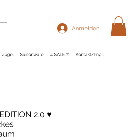
Anmelden
Zügel
Saisonware
% SALE %
Kontakt/Impr.
DITION 2.0 ♥️
ckes
zaum