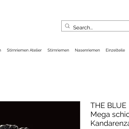
m
Stirnriemen Atelier
Stirnriemen
Nasenriemen
Einzelteile
THE BLUE E
Mega schi
Kandaren