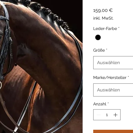
Preis
159,00 €
inkl. MwSt.
Leder-Farbe
*
Größe
*
Auswählen
Marke/Hersteller
*
Auswählen
Anzahl
*