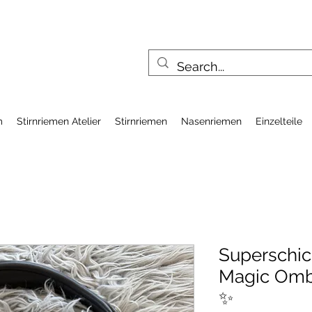
m
Stirnriemen Atelier
Stirnriemen
Nasenriemen
Einzelteile
Superschi
Magic Ombr
✨