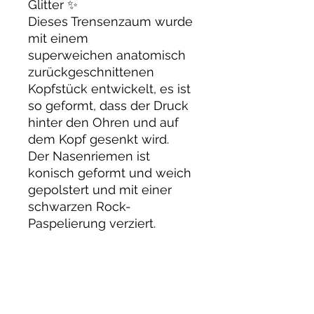
Glitter ✨
Dieses Trensenzaum wurde
mit einem
superweichen anatomisch
zurückgeschnittenen
Kopfstück entwickelt, es ist
so geformt, dass der Druck
hinter den Ohren und auf
dem Kopf gesenkt wird.
Der Nasenriemen ist
konisch geformt und weich
gepolstert und mit einer
schwarzen Rock-
Paspelierung verziert.
Der Stirnriemen Magic aus
unserem Stirnriemen-
Atelier hat eine tolle
geschwungene Form und
ist aus mit