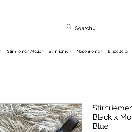
m
Stirnriemen Atelier
Stirnriemen
Nasenriemen
Einzelteile
Stirnriem
Black x Mo
Blue