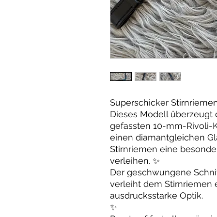
Superschicker Stirnriemen
Dieses Modell überzeugt d
gefassten 10-mm-Rivoli-Kr
einen diamantgleichen Gl
Stirnriemen eine besonder
verleihen. ✨
Der geschwungene Schnitt v
verleiht dem Stirnriemen
ausdrucksstarke Optik.
✨