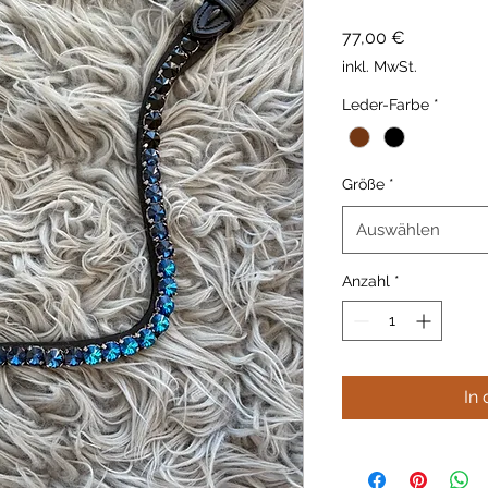
Preis
77,00 €
inkl. MwSt.
Leder-Farbe
*
Größe
*
Auswählen
Anzahl
*
In