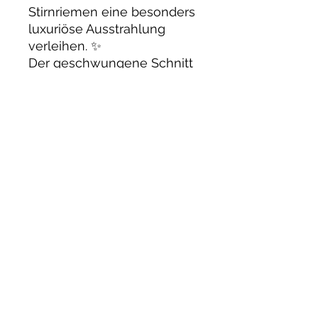
Stirnriemen eine besonders
luxuriöse Ausstrahlung
verleihen. ✨
Der geschwungene Schnitt
verläuft tief in die Stirn und
verleiht dem Stirnriemen
eine besonders edle und
ausdrucksstarke Optik.
✨
Passt auf fast allen
gängigen
Trensen/Kandaren.
Fallen durch den Schwung
grosszügig aus:
Pony: 40 cm
VB/COB: 42 cm
WB/Full: 45 cm
XFull: 48 cm