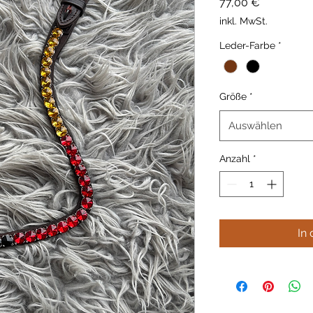
Preis
77,00 €
inkl. MwSt.
Leder-Farbe
*
Größe
*
Auswählen
Anzahl
*
In