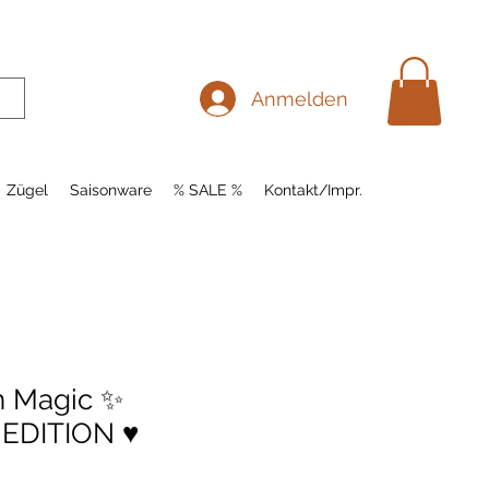
Anmelden
Zügel
Saisonware
% SALE %
Kontakt/Impr.
n Magic ✨
DITION ♥️