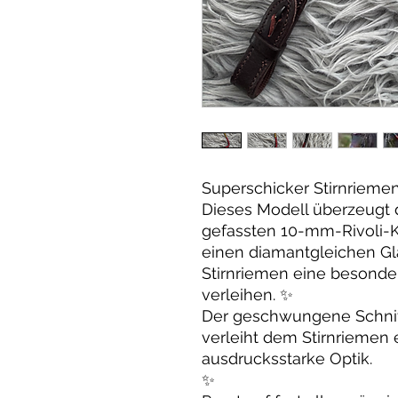
Superschicker Stirnriemen
Dieses Modell überzeugt d
gefassten 10-mm-Rivoli-Kr
einen diamantgleichen Gl
Stirnriemen eine besonder
verleihen. ✨
Der geschwungene Schnitt v
verleiht dem Stirnriemen
ausdrucksstarke Optik.
✨