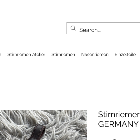
m
Stirnriemen Atelier
Stirnriemen
Nasenriemen
Einzelteile
Stirnrieme
GERMANY E