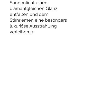
Sonnenlicht einen
diamantgleichen Glanz
entfalten und dem
Stirnriemen eine besonders
luxuriöse Ausstrahlung
verleihen. ✨
Der geschwungene Schnitt
verläuft tief in die Stirn und
verleiht dem Stirnriemen
eine besonders edle und
ausdrucksstarke Optik.
✨
Passt auf fast allen
gängigen
Trensen/Kandaren.
Fallen durch den Schwung
grosszügig aus:
Pony: 40 cm
VB/COB: 42 cm