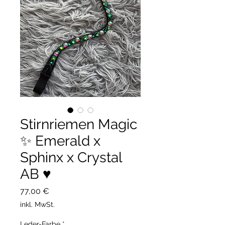
Stirnriemen Magic
✨ Emerald x
Sphinx x Crystal
AB ♥️
Preis
77,00 €
inkl. MwSt.
Leder-Farbe
*