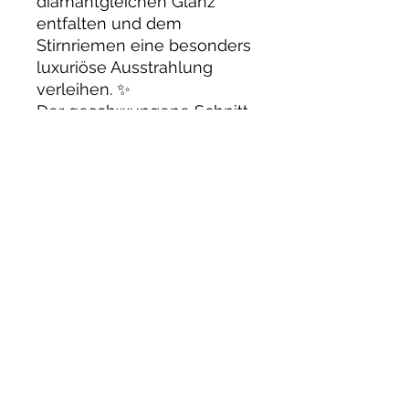
diamantgleichen Glanz
entfalten und dem
Stirnriemen eine besonders
luxuriöse Ausstrahlung
verleihen. ✨
Der geschwungene Schnitt
verläuft tief in die Stirn und
verleiht dem Stirnriemen
eine besonders edle und
ausdrucksstarke Optik.
✨
Passt auf fast allen
gängigen
Trensen/Kandaren.
Fallen durch den Schwung
grosszügig aus:
Pony: 40 cm
VB/COB: 42 cm
WB/Full: 45 cm