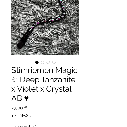
Stirnriemen Magic
✨ Deep Tanzanite
x Violet x Crystal
AB ♥️
Preis
77,00 €
inkl. MwSt.
Leder-Farbe
*