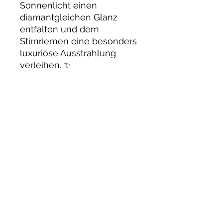
Sonnenlicht einen
diamantgleichen Glanz
entfalten und dem
Stirnriemen eine besonders
luxuriöse Ausstrahlung
verleihen. ✨
Der geschwungene Schnitt
verläuft tief in die Stirn und
verleiht dem Stirnriemen
eine besonders edle und
ausdrucksstarke Optik.
✨
Passt auf fast allen
gängigen
Trensen/Kandaren.
Fallen durch den Schwung
grosszügig aus:
Pony: 40 cm
VB/COB: 42 cm