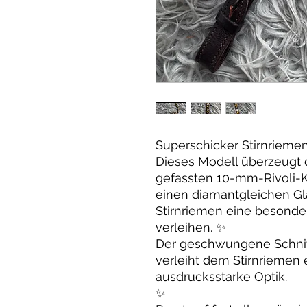
Superschicker Stirnriemen
Dieses Modell überzeugt d
gefassten 10-mm-Rivoli-Kr
einen diamantgleichen Gl
Stirnriemen eine besonder
verleihen. ✨
Der geschwungene Schnitt v
verleiht dem Stirnriemen
ausdrucksstarke Optik.
✨