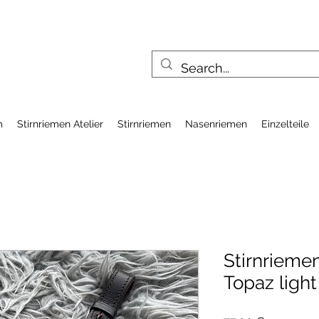
m
Stirnriemen Atelier
Stirnriemen
Nasenriemen
Einzelteile
Stirnrieme
Topaz light