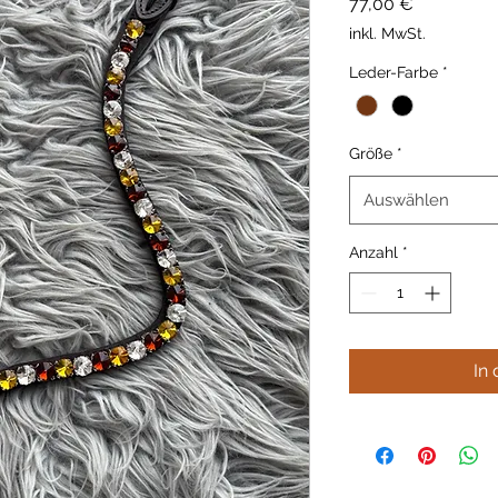
Preis
77,00 €
inkl. MwSt.
Leder-Farbe
*
Größe
*
Auswählen
Anzahl
*
In