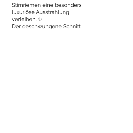
Stirnriemen eine besonders
luxuriöse Ausstrahlung
verleihen. ✨
Der geschwungene Schnitt
verläuft tief in die Stirn und
verleiht dem Stirnriemen
eine besonders edle und
ausdrucksstarke Optik.
✨
Passt auf fast allen
gängigen
Trensen/Kandaren.
Fallen durch den Schwung
grosszügig aus:
Pony: 40 cm
VB/COB: 42 cm
WB/Full: 45 cm
XFull: 48 cm