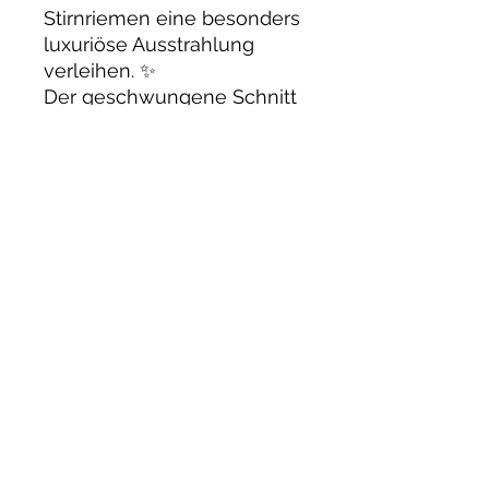
Stirnriemen eine besonders
luxuriöse Ausstrahlung
verleihen. ✨
Der geschwungene Schnitt
verläuft tief in die Stirn und
verleiht dem Stirnriemen
eine besonders edle und
ausdrucksstarke Optik.
✨
Passt auf fast allen
gängigen
Trensen/Kandaren.
Fallen durch den Schwung
grosszügig aus:
Pony: 40 cm
VB/COB: 42 cm
WB/Full: 45 cm
XFull: 48 cm