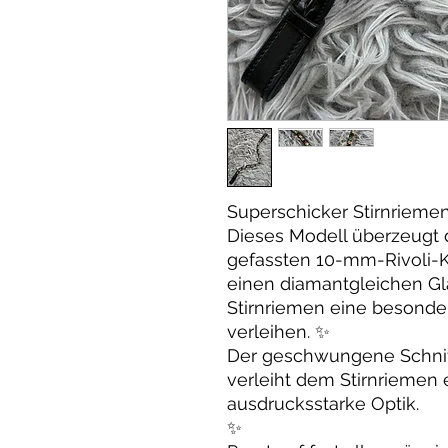
Superschicker Stirnriemen
Dieses Modell überzeugt d
gefassten 10-mm-Rivoli-Kr
einen diamantgleichen Gl
Stirnriemen eine besonder
verleihen. ✨
Der geschwungene Schnitt v
verleiht dem Stirnriemen
ausdrucksstarke Optik.
✨