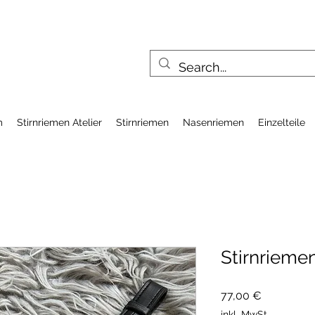
m
Stirnriemen Atelier
Stirnriemen
Nasenriemen
Einzelteile
Stirnrieme
Preis
77,00 €
inkl. MwSt.