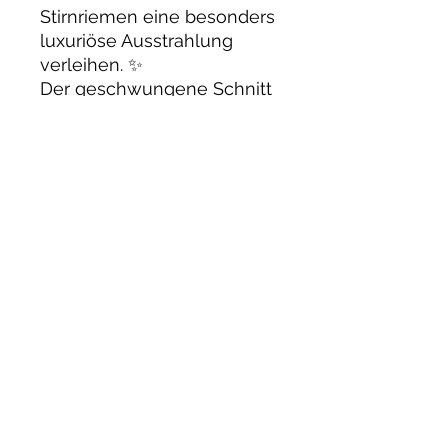
Stirnriemen eine besonders
luxuriöse Ausstrahlung
verleihen. ✨
Der geschwungene Schnitt
verläuft tief in die Stirn und
verleiht dem Stirnriemen
eine besonders edle und
ausdrucksstarke Optik.
✨
Passt auf fast allen
gängigen
Trensen/Kandaren.
Fallen durch den Schwung
grosszügig aus:
Pony: 40 cm
VB/COB: 42 cm
WB/Full: 45 cm
XFull: 48 cm