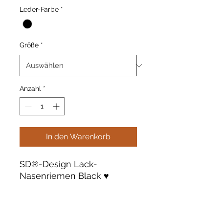
Leder-Farbe
*
Größe
*
Anzahl
*
In den Warenkorb
SD®-Design Lack-
Nasenriemen Black ♥️
Das Nasenband ist konisch
geformt und weich
gepolstert.