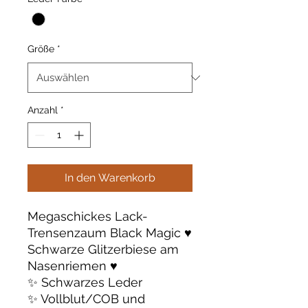
Größe
*
Anzahl
*
In den Warenkorb
Megaschickes Lack-
Trensenzaum Black Magic ♥️
Schwarze Glitzerbiese am
Nasenriemen ♥️
✨ Schwarzes Leder
✨ Vollblut/COB und