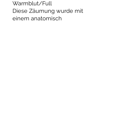
Warmblut/Full
Diese Zäumung wurde mit
einem anatomisch
zurückgeschnittenen
Kopfstück entwickelt. Sie ist
so geformt, dass der Druck
hinter den Ohren und auf
dem Genick reduziert wird.
Der Nasenriemen ist mit
einer edlen schwarzen
Glitzerbiese ausgestattet,
anatomisch geformt und
weich gepolstert.
Der Stirnriemen ist mit 10-
mm-Rivoli-Glitzersteinen
gefertigt und sorgt für einen
besonders eleganten Look.