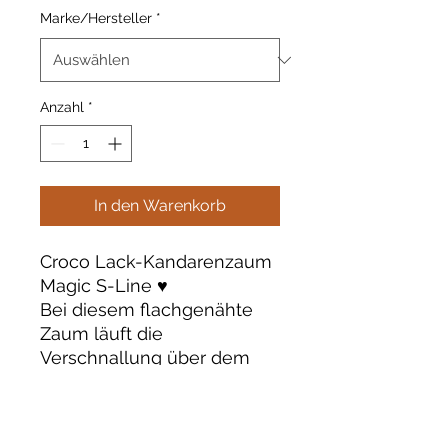
Marke/Hersteller
*
Anzahl
*
In den Warenkorb
Croco Lack-Kandarenzaum
Magic S-Line ♥️
Bei diesem flachgenähte
Zaum läuft die
Verschnallung über dem
weich gepolsterten
Genickstück. Der konische
Lack-Nasenriemen ist